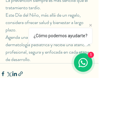
La prevención siempre es más sencilla que el 
tratamiento tardío.
Este Día del Niño, más allá de un regalo, 
considera ofrecer salud y bienestar a largo 
plazo.
¿Cómo podemos ayudarte?
Agenda una valoración con nuestro equipo de 
dermatología pediátrica y recibe una atención 
profesional, segura y enfocada en cada etapa 
1
de desarrollo.
Entradas recientes
Ver todo